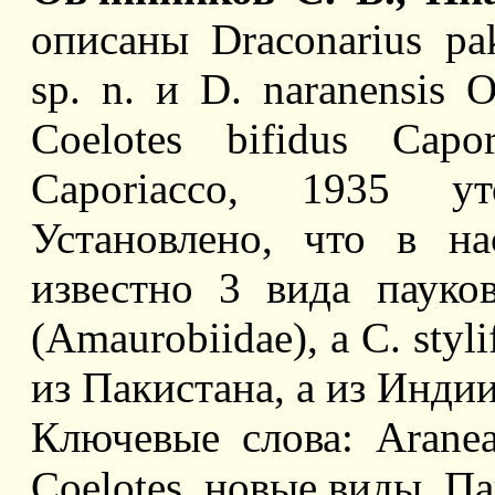
описаны Draconarius pak
sp. n. и D. naranensis O
Coelotes bifidus Capo
Caporiacco, 1935 у
Установлено, что в н
известно 3 вида пауков
(Amaurobiidae), а C. styl
из Пакистана, а из Индии
Ключевые слова: Araneae
Coelotes, новые виды, Па