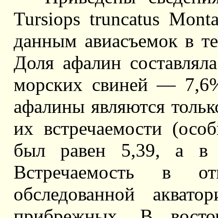
Tursiops truncatus Mon
данным авиасъемок в теч
Доля афалин составлял
морских свиней — 7,6%
афалины являются толь
их встречаемости (осо
был равен 5,39, а в
Встречаемость в о
обследованной акват
прибрежных. В восто