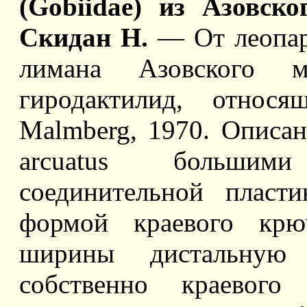
(Gobiidae) из Азовск
Скидан Н.
— От леопар
лимана Азовского 
гиродактилид, относя
Malmberg, 1970. Описан
arcuatus больши
соединительной пласт
формой краевого крю
ширины дистальную
собственно краевого 