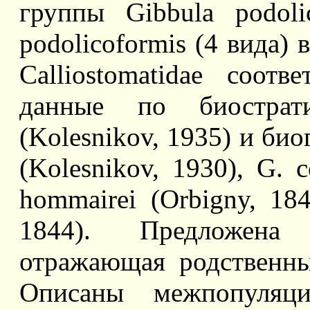
группы Gibbula podoli
podolicoformis (4 вида) 
Calliostomatidae соот
данные по биострати
(Kolesnikov, 1935) и био
(Kolesnikov, 1930), G. c
hommairei (Orbigny, 184
1844). Предложена 
отражающая родственны
Описаны межпопуляци