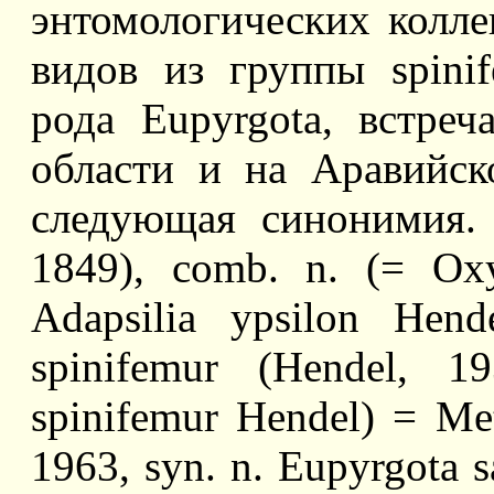
энтомологических колле
видов из группы spinif
рода Eupyrgota, встре
области и на Аравийск
следующая синонимия. E
1849), comb. n. (= Oxy
Adapsilia ypsilon Hend
spinifemur (Hendel, 1
spinifemur Hendel) = Met
1963, syn. n. Eupyrgota s