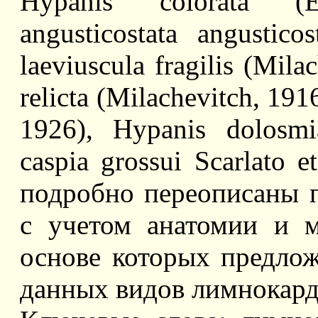
Hypanis colorata (E
angusticostata angustico
laeviuscula fragilis (Mila
relicta (Milachevitch, 191
1926), Hypanis dolosmi
caspia grossui Scarlato 
подробно переописаны 
с учетом анатомии и м
основе которых предлож
данных видов лимнокард