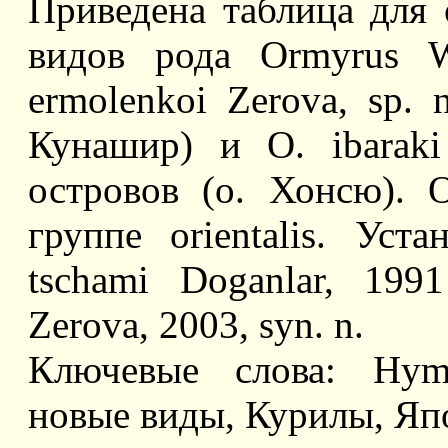
Приведена таблица для 
видов рода Ormyrus W
ermolenkoi Zerova, sp. 
Кунашир) и O. ibaraki
островов (о. Хонсю). 
группе orientalis. Уст
tschami Doganlar, 199
Zerova, 2003, syn. n.
Ключевые слова: Hyme
новые виды, Курилы, Яп