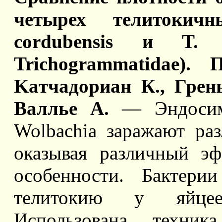
четырех телитокич
cordubensis и T. e
Trichogrammatidae).
Kaтчадориан К., Грень
Валлье A.
— Эндосимб
Wolbachia заражают ра
оказывая различный э
особенности. Бактери
телитокию у яйцее
Использована техник