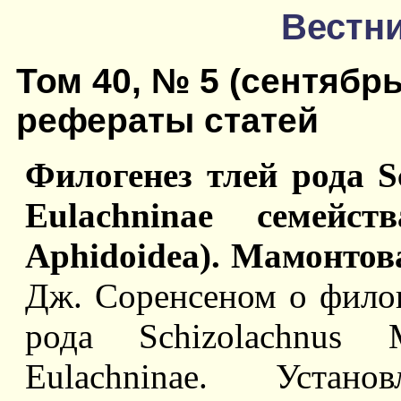
Вестни
Том 40, № 5 (сентябрь
рефераты статей
Филогенез тлей рода S
Eulachninae семейст
Aphidoidea). Мамонтова
Дж. Соренсеном о филог
рода Schizolachnus 
Eulachninae. Устан