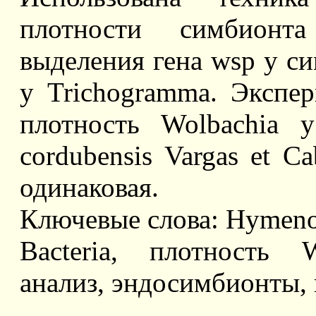
плотности симбионт
выделения гена wsp у си
у Trichogramma. Экспер
плотность Wolbachia 
cordubensis Vargas et Ca
одинаковая.
Ключевые слова: Hymenop
Bacteria, плотность W
анализ, эндосимбионты, г