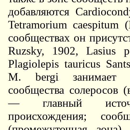
добавляются Cardiocondy
Tetramorium caespitum 
сообществах он присутст
Ruzsky, 1902, Lasius p
Plagiolepis tauricus San
M. bergi занимает 
сообщества солеросов (
— главный источ
происхождения; сооб
(промежуточная зона)