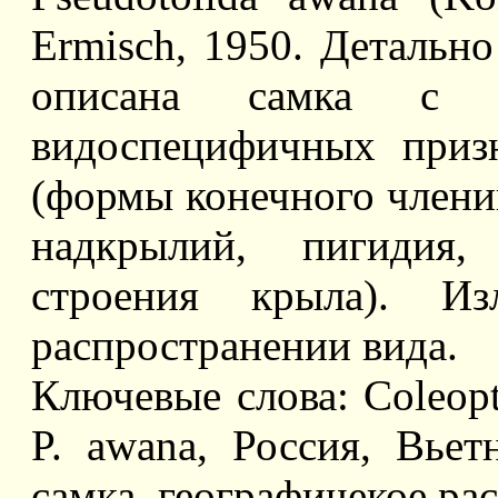
Ermisch, 1950. Детальн
описана самка с и
видоспецифичных приз
(формы конечного член
надкрылий, пигидия,
строения крыла). И
распространении вида.
Ключевые слова: Coleopte
P. awana, Россия, Вьет
самка, географичекое ра