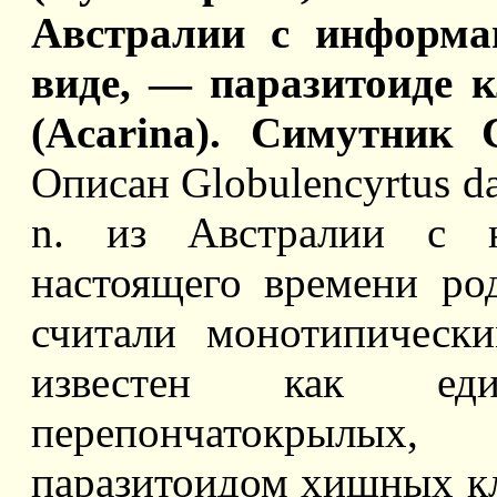
Австралии с информац
виде, — паразитоиде к
(Acarina). Симутник 
Описан Globulencyrtus dah
n. из Австралии с н
настоящего времени род
считали монотипическим
известен как един
перепончатокрылых,
паразитоидом хищных кл