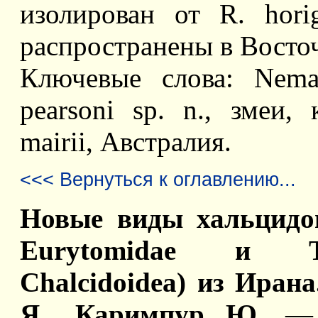
изолирован от R. horig
распространены в Восто
Ключевые слова: Nemat
pearsoni sp. n., змеи,
mairii, Австралия.
<<< Вернуться к оглавлению...
Новые виды хальцидои
Eurytomidae и To
Chalcidoidea) из Ирана
Я., Каримпур Ю.
— О