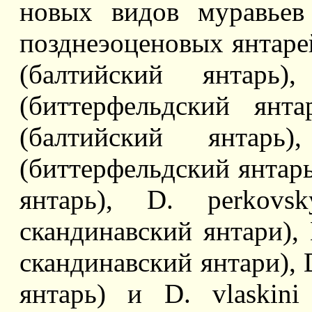
новых видов муравьев
позднеэоценовых янтарей 
(балтийский янтарь)
(биттерфельдский янта
(балтийский янтарь
(биттерфельдский янтарь)
янтарь), D. perkovs
скандинавский янтари), D
скандинавский янтари), D
янтарь) и D. vlaskini