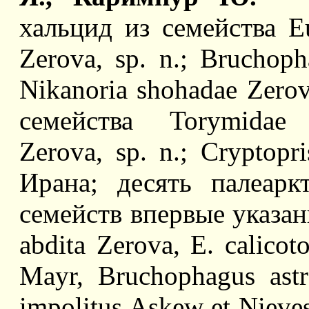
хальцид из семейства Eu
Zerova, sp. n.; Bruchopha
Nikanoria shohadae Zerov
семейства Torymidae 
Zerova, sp. n.; Cryptopri
Ирана; десять палеар
семейств впервые указа
abdita Zerova, E. calico
Mayr, Bruchophagus astr
impolitus Askew et Nieves