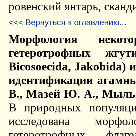
ровенский янтарь, сканд
<<< Вернуться к оглавлению...
Морфология некот
гетеротрофных жгути
Bicosoecida, Jakobida)
идентификации агамны
В., Мазей Ю. А., Мыльн
В природных популяци
исследована морфо
гетеротрофных флаг