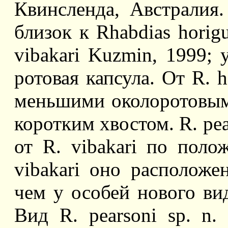
Квинсленда, Австралия
близок к Rhabdias horigu
vibakari Kuzmin, 1999; 
ротовая капсула. От R. h
меньшими околоротовым
коротким хвостом. R. pea
от R. vibakari по поло
vibakari оно расположе
чем у особей нового вид
Вид R. pearsoni sp. n.