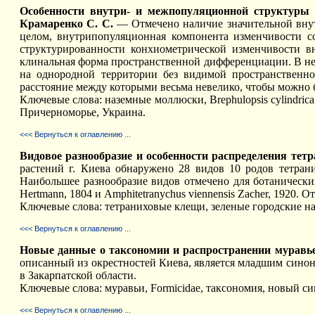
Особенности внутри- и межпопуляционной структуры кон
Крамаренко С. С.
— Отмечено наличие значительной внутр
целом, внутрипопуляционная компонента изменчивости со
структурированности конхиометрической изменчивости вн
клинальная форма пространственной дифференциации. В неко
на однородной территории без видимой пространственн
расстояние между которыми весьма невелико, чтобы можно
Ключевые слова: наземные моллюски, Brephulopsis cylindri
Причерноморье, Украина.
<<< Вернуться к оглавлению ...
Видовое разнообразие и особенности распределения тетр
растений г. Киева обнаружено 28 видов 10 родов тетран
Наибольшее разнообразие видов отмечено для ботанических с
Hertmann, 1804 и Amphitetranychus viennensis Zacher, 1920
Ключевые слова: тетраниховые клещи, зеленые городские на
<<< Вернуться к оглавлению ...
Новые данные о таксономии и распространении муравьев M
описанный из окрестностей Киева, является младшим синонимо
в Закарпатской области.
Ключевые слова: муравьи, Formicidae, таксономия, новый сино
<<< Вернуться к оглавлению ...