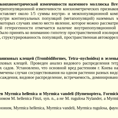
хиометрической изменчивости наземного моллюска Brephulo
ипопуляционной изменчивости конхиометрических признаков на
ставляет около 1/5 суммы внутри- и межпопуляционной комп
утри континуальных популяций (метапопуляций) наземных мо
торых случаях имело место явление, которое можно рассматрив
ой гетерогенности отмечается наличие внутрипопуляционно
 было принять ко вниманию гипотезу пространственной изолиро
ca, структурированность популяций, пространственная автокорре
аниховых клещей (Trombidiformes, Tetra¬nychoidea) в зелен
иховых клещей. Проведен анализ видового распределения те
адов. Установлено, что основной вред растениям г. Киева нано
. Отмечены случаи сосуществования на одном растении разных ви
саждения, видовое распределение, встречаемость, доминировани
yrmica hellenica и Myrmica vandeli (Hymenoptera, Formicid
м M. hellenica Finzi, syn. n., а не M. rugulosa Nylander, а Myr
ним, Myrmica hellenica, Myrmica vandeli, Myrmica rugulosa, фаун