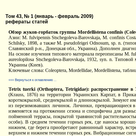
Том 43, № 1 (январь - февраль 2009)
рефераты статей
Обзор жуков-горбаток группы Mordellistena confinis (Coleo
Азии: M. fulvipennis Stschegoleva-Barovskaja, M. confinis Cost
Schilsky, 1898, а также M. pseudofeigei Odnosum, sp. n. (т
Славянский р-н., Донецкая обл., Украина). Дополнен диаг
На основе изучения типового материала переописаны M. fulvip
aureolopilosa Stschegoleva-Barovskaja, 1932, syn. n. Тип
Украины (Киев).
Ключевые слова: Coleoptera, Mordellidae, Mordellistena, таб
<<< Вернуться к оглавлению ...
Tetrix tuerki (Orthoptera, Tetrigidae): распространени
(Krauss, 1876) на территории Украинских Карпат, в Прика
короткокрылой, среднекрылой и длиннокрылой. Зимуют има
из перезимовавших личинок. Личинки, превращающиеся в 
изменяется на протяжении сезона и специфична для разных
пойменной террасы, покрытой травянистой растительностью
особи). В среднем течении горных рек, где наносы хорош
нижнем, где берега приобретают равнинный характер, встр
верхнем и нижнем течении горных рек. Вибрационные сигн