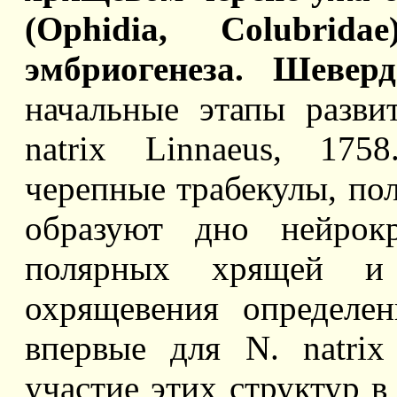
(Ophidia, Colubrid
эмбриогенеза. Шевер
начальные этапы разви
natrix Linnaeus, 175
черепные трабекулы, по
образуют дно нейрокр
полярных хрящей и
охрящевения определе
впервые для N. natri
участие этих структур в 