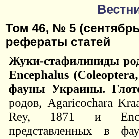
Вестни
Том 46, № 5 (сентябрь
рефераты статей
Жуки-стафилиниды родо
Encephalus (Coleoptera,
фауны Украины. Глот
родов, Agaricochara Kraa
Rey, 1871 и Encep
представленных в фа