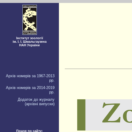
Інститут зоології
ім. І. І. Шмальгаузена
НАН України
Архів номерів за 1967-2013
рр.
Архів номерів за 2014-2019
рр.
Додаток до журналу
(архівні випуски)
Пошук по сайту: